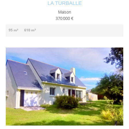
LA TURBALLE
Maison
370 000 €
95 m²
610 m²