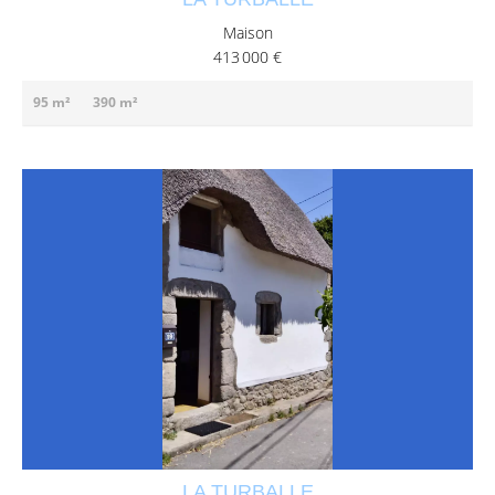
Maison
413 000 €
95 m²
390 m²
LA TURBALLE