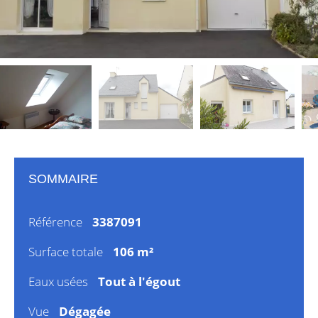
SOMMAIRE
Référence
3387091
Surface totale
106 m²
Eaux usées
Tout à l'égout
Vue
Dégagée